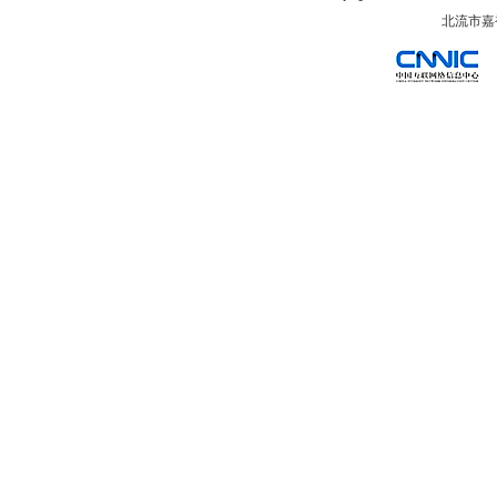
北流市嘉裕