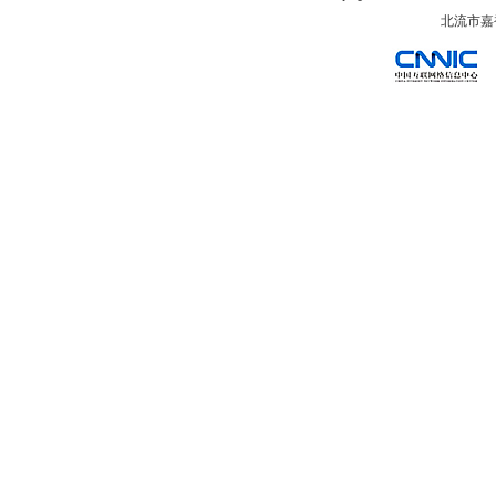
北流市嘉裕