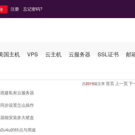
注册
忘记密码?
美国主机
VPS
云主机
云服务器
SSL证书
邮
首页
上一页
下
共
2019
篇文章
何搭建私有云服务器
器同步设置怎么操作
务器能安装多大硬盘
u2u4u的特点与用途