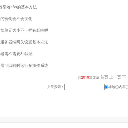
器部署k8s的基本方法
是的密钥会不会变化
硬盘单元大小不一样有影响吗
和服务器端网关设置基本方法
器需不需要3c认证
务器可以同时运行多操作系统
首页
上一页
下
共
2019
篇文章
文章搜索：
标题
内容