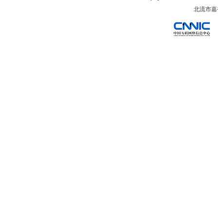
北流市嘉裕