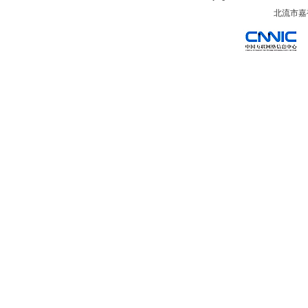
北流市嘉裕