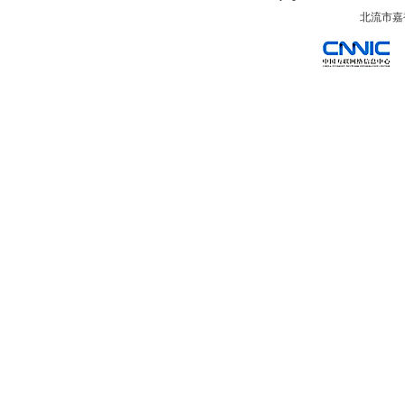
北流市嘉裕