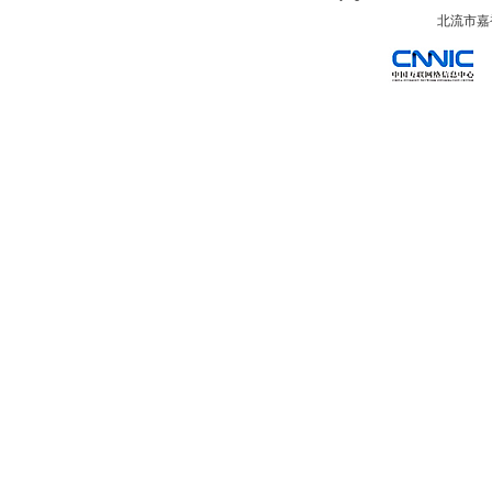
北流市嘉裕