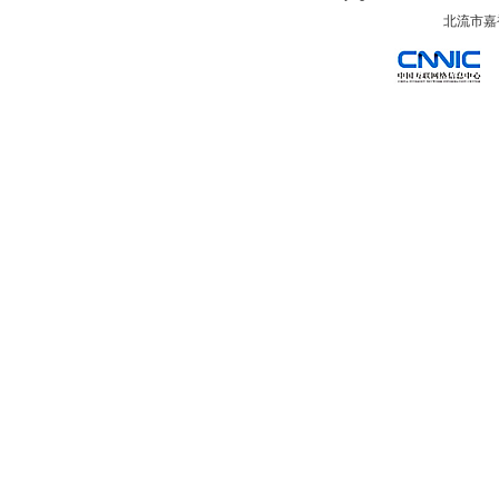
北流市嘉裕