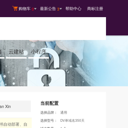
购物车
最新公告
帮助中心
商标注册
0
3
箱
云建站
小程序
当前配置
an Xin
选择品牌：
通用
选择型号：
DV单域名350天
L证书自动部署、自