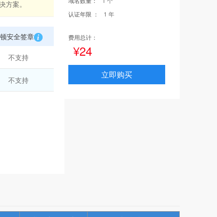
域名数量：
1 个
解决方案。
认证年限 ：
1 年
顿安全签章
费用总计：
¥24
不支持
立即购买
不支持