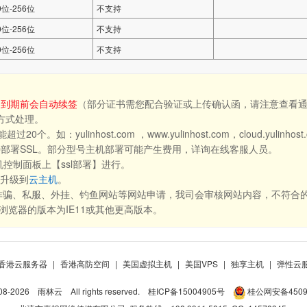
0位-256位
不支持
0位-256位
不支持
0位-256位
不支持
，到期前会自动续签
（部分证书需您配合验证或上传确认函，请注意查看
方式处理。
yulinhost.com ，www.yulinhost.com，cloud.yulinh
持部署SSL。部分型号主机部署可能产生费用，详询在线客服人员。
控制面板上【ssl部署】进行。
您升级到
云主机
。
、诈骗、私服、外挂、钓鱼网站等网站申请，我司会审核网站内容，不符合的
E浏览器的版本为IE11或其他更高版本。
香港云服务器
|
香港高防空间
|
美国虚拟主机
|
美国VPS
|
独享主机
|
弹性云
08-
2026
雨林云
All rights reserved.
桂ICP备15004905号
桂公网安备45098