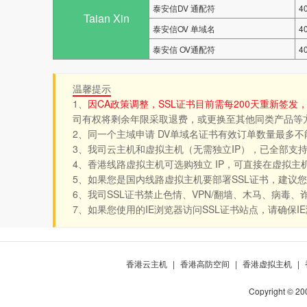
泰安信DV 通配符
4
Taian Xin
泰安信OV 单域名
4
泰安信 OV通配符
4
温馨提示
1、
因CA政策调整，SSL证书目前需每200天重新签发
司有权将剩余年限采取退费，或更换至其他同类产品等
2、同一个主域申请 DV单域名证书有效订单数量最多不能超过20个。如：
3、我司云主机和虚拟主机（无需独立IP），已全部支
4、香港线路虚拟主机可选购独立 IP，可直接在虚拟主机
5、如果您是国内线路虚拟主机要部署SSL证书，建议
6、我司SSL证书禁止色情、VPN/翻墙、木马、病毒
7、如果您使用的IE浏览器访问SSL证书站点，请确保I
香港云主机
|
香港高防空间
|
香港虚拟主机
|
Copyright © 20