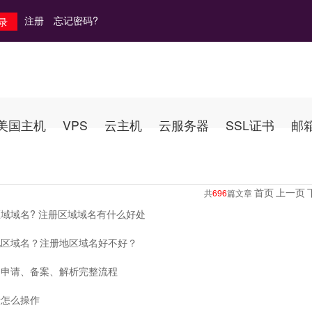
注册
忘记密码?
美国主机
VPS
云主机
云服务器
SSL证书
邮
首页
上一页
共
696
篇文章
域域名? 注册区域域名有什么好处
地区域名？注册地区域名好不好？
名申请、备案、解析完整流程
析怎么操作