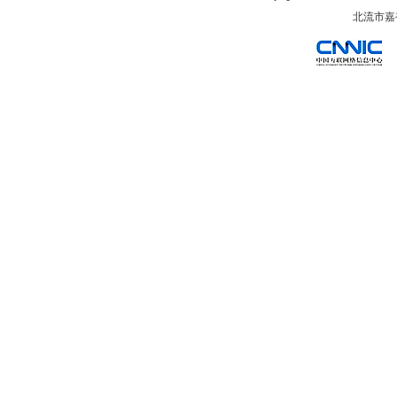
北流市嘉裕