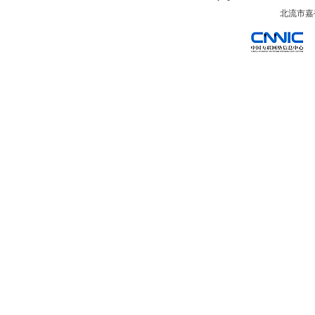
北流市嘉裕