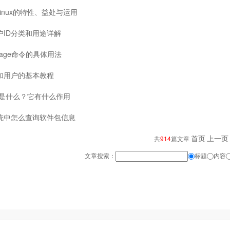
Linux的特性、益处与运用
用户ID分类和用途详解
 chage命令的具体用法
x添加用户的基本教程
nux是什么？它有什么作用
x系统中怎么查询软件包信息
首页
上一页
共
914
篇文章
文章搜索：
标题
内容