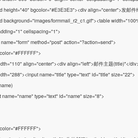
td height="40" bgcolor="#E3E3E3"><div align="center">发邮件
td background="images/formmail_r2_c1.gif"><table width="100%
adding="1" cellspacing="1">
 name="form" method="post" action="?action=send">
gcolor="#FFFFFF">
idth="110" align="center"><div align="left">邮件主题(title)*</div
idth="288"><input name="title" type="text" id="title" size="22">
ame)
t name="name" type="text" id="name" size="8">
gcolor="#FFFFFF">