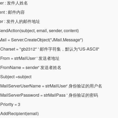
der : 发件人姓名
tent : 邮件内容
omer : 发件人的邮件地址
endAction(subject, email, sender, content)
Mail = Server.CreateObject("JMail.Message")
l.Charset = "gb2312" ' 邮件字符集，默认为"US-ASCII"
l.From = strMailUser ' 发送者地址
l.FromName = sender' 发送者姓名
.Subject =subject
l.MailServerUserName = strMailUser' 身份验证的用户名
l.MailServerPassword = strMailPass ' 身份验证的密码
Priority = 3
.AddRecipient(email)