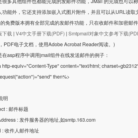
是很多其他组件也都能完成的发邮件功能，JMail 的完成也可
人功能外，它还支持添加嵌入式图片附件，并且可以从URL读取
ail 的免费版本拥有全部完成的发邮件功能，只在收邮件和加密
版下载
|
V4中文手册下载(PDF)
|
Smtpmail对象中文参考下载(PD
，PDF电子文档，使用Adobe Acrobat Reader阅读。)
在asp程序中调用jmail组件在线发送邮件的例子：
 http-equiv="Content-Type" content="text/html; charset=gb2312
request("action")="send" then%>
说明
ject : 邮件标题
lAddress : 发件服务器的地址,如smtp.163.com
ail : 收件人邮件地址