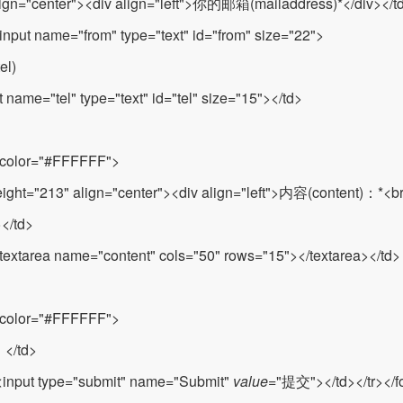
lign="center"><div align="left">你的邮箱(mailaddress)*</div></t
input name="from" type="text" id="from" size="22">
el)
t name="tel" type="text" id="tel" size="15"></td>
gcolor="#FFFFFF">
eight="213" align="center"><div align="left">内容(content)：*<b
></td>
textarea name="content" cols="50" rows="15"></textarea></td>
gcolor="#FFFFFF">
</td>
<input type="submit" name="Submit"
value
="提交"></td></tr></f