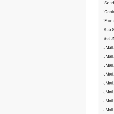
'Sen
'Con
'Fr
Sub S
Set J
JMai
JMai
JMai
JMail
JMai
JMai
JMail.
JMail