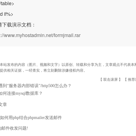
/table>
d if%>
请下载演示文档：
p://www.myhostadmin.net/formjmail.rar
本站发布的内容（图片、视频和文字）以原创、转载和分享为主，文章观点不代表本网站立
提供相关证据，一经查实，将立刻删除涉嫌侵权内容。
【 双击滚屏 】 【
推荐
遇到“服务器内部错误”/http500怎么办？
如何连接mysql数据库？
文章
]如何用php结合phpmailer发送邮件
的邮件收发问题!