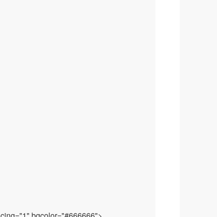
pacing="1" bgcolor="#666666">