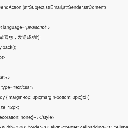
SendAction (strSubject,strEmail,strSender,strContent)
pt language="
javascript
">
t('恭喜您，发送成功!');
y.back();
pt>
se%>
e type="text/css">
ody { margin-top: 0px;margin-bottom: 0px;}td {
ize: 12px;
ecoration: none;}--></style>
e width="500" border="0" align="center" cellpadding="1" cells