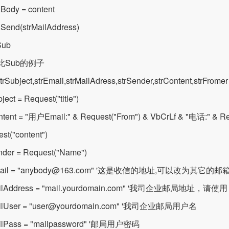
.Body = content
.Send(strMailAddress)
Sub
此Sub的例子
trSubject,strEmail,strMailAdress,strSender,strContent,strFromer
ject = Request("title")
ntent = "用户Email:" & Request("From") & VbCrLf & "电话:" & Req
st("content")
nder = Request("Name")
Email = "anybody@163.com" '这是收信的地址,可以改为其它的邮
ailAddress = "mail.yourdomain.com" '我司企业邮局地址，请使
ailUser = "user@yourdomain.com" '我司企业邮局用户名
ailPass = "mailpassword" '邮局用户密码