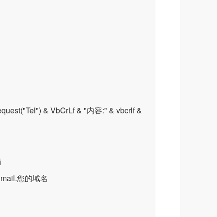
uest("Tel") & VbCrLf & "内容:" & vbcrlf &
箱
用 mail.您的域名