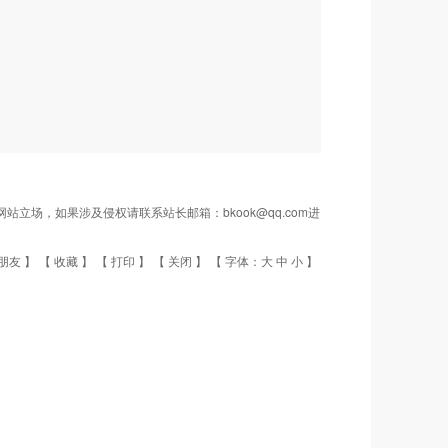
场，如果涉及侵权请联系站长邮箱：bkook@qq.com进
朋友
】 【
收藏
】 【
打印
】 【
关闭
】 【 字体：
大
中
小
】