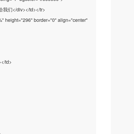
给我们</div></td></tr>
" height="296" border="0" align="center"
></td>