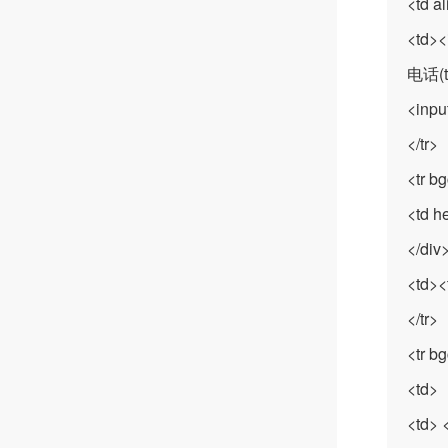
<td a
<td><
电话(t
<inpu
</tr>
<tr b
<td h
</div
<td><
</tr>
<tr b
<td> 
<td> 