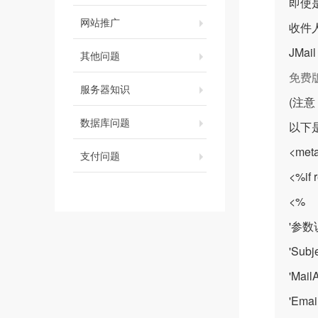
即使
网站推广
收件
JM
其他问题
免费
服务器知识
(注意
数据库问题
以下是
<meta
支付问题
<%if 
<%
'参数
'Sub
'Mai
'Em