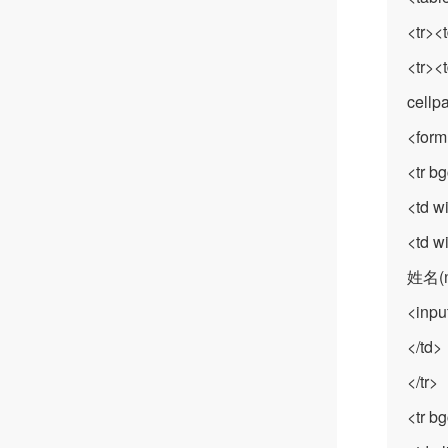
<tr><
<tr><
cellp
<form
<tr b
<td w
<td w
姓名(n
<inpu
</td>
</tr>
<tr b