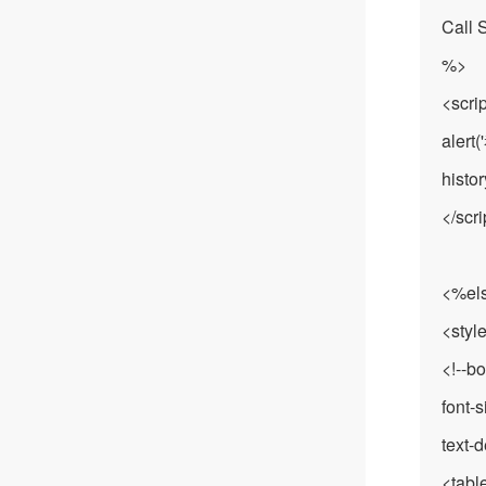
Call 
%>
<scri
aler
histor
</scri
<%el
<styl
<!--b
font-s
text-d
<tabl