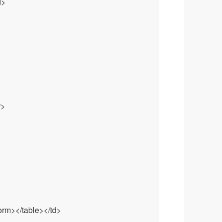
d>
r>
orm></table></td>