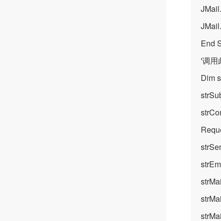
JMail
JMail
End 
'调用
Dim s
strSub
strCo
Reque
strSe
str
strM
strM
strM