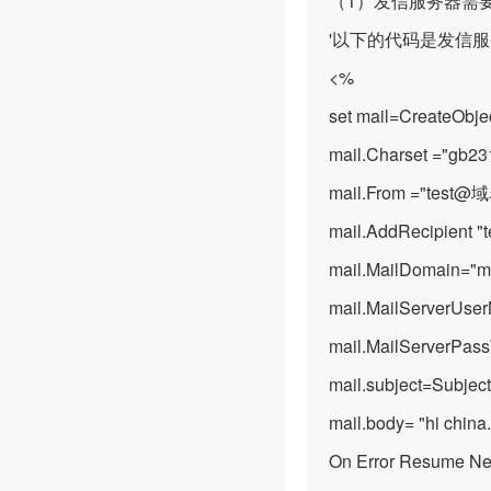
（1）发信服务器需
'以下的代码是发信
<%
set mail=CreateObje
mail.Charset ="gb23
mail.From ="test@
mail.AddRecipient 
mail.MailDomain="
mail.MailServerUs
mail.MailServerPassW
mail.subject=Subject
mail.body= "hi china
On Error Resume Ne