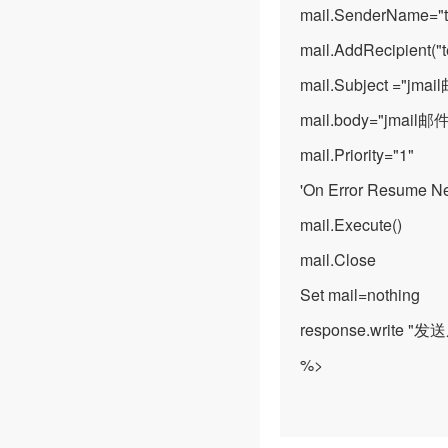
mail.SenderName="t
mail.AddRecipient("
mail.Subject ="jm
mail.body="jmail
mail.Priority="1"
'On Error Resume N
mail.Execute()
mail.Close
Set mail=nothing
response.write "
%>