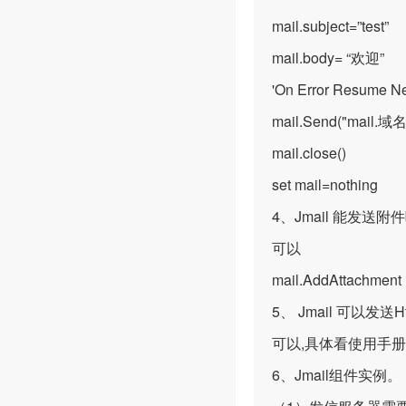
mail.subject=”test”
mail.body= “欢迎”
'On Error Resume N
mail.Send("mail.域名
mail.close()
set mail=nothing
4、Jmail 能发送附
可以
mail.AddAttachment (r
5、 Jmail 可以发
可以,具体看使用手
6、Jmail组件实例。