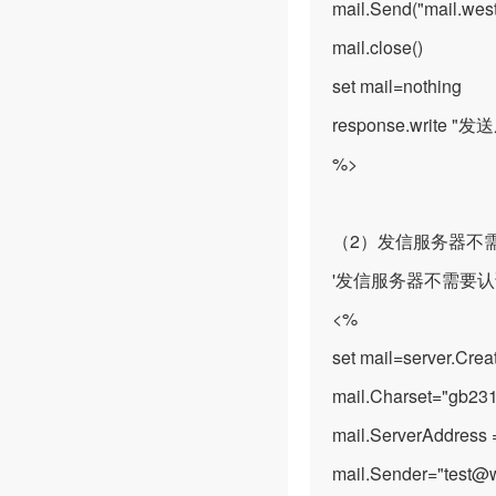
mail.Send("mail.wes
mail.close()
set mail=nothing
response.write "
%>
（2）发信服务器不
'发信服务器不需要
<%
set mail=server.Crea
mail.Charset="gb23
mail.ServerAddress 
mail.Sender="test@