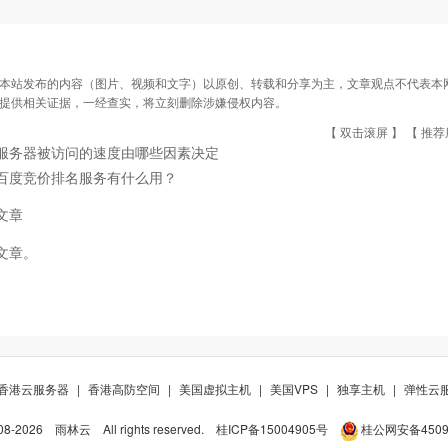
本站发布的内容（图片、视频和文字）以原创、转载和分享为主，文章观点不代表本网站立
提供相关证据，一经查实，将立刻删除涉嫌侵权内容。
【 双击滚屏 】 【
推荐
服务器被访问的速度由哪些因素决定
百度竞价排名服务有什么用？
文章
文章。
香港云服务器
|
香港高防空间
|
美国虚拟主机
|
美国VPS
|
独享主机
|
弹性云
08-
2026
雨林云
All rights reserved.
桂ICP备15004905号
桂公网安备45098