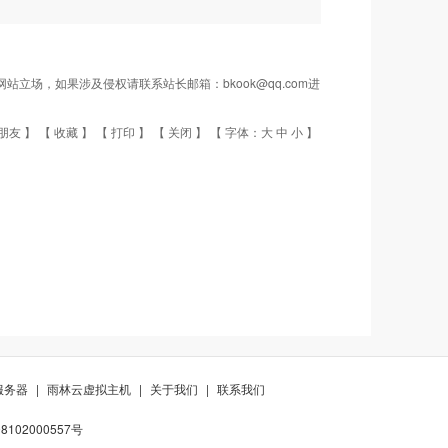
场，如果涉及侵权请联系站长邮箱：bkook@qq.com进
朋友
】 【
收藏
】 【
打印
】 【
关闭
】 【 字体：
大
中
小
】
服务器
|
雨林云虚拟主机
|
关于我们
|
联系我们
102000557号