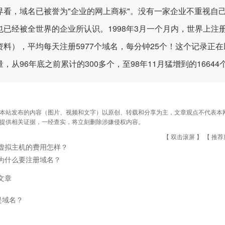
界看，域名已被誉为"企业的网上商标"。没有一家企业不重视自己
也已经被全世界的企业所认识。1998年3月一个月内，世界上注册
资料），平均每天注册5977个域名，每分钟25个！这个记录正
，从96年底之前累计的300多个，至98年11月猛增到的16644
本站发布的内容（图片、视频和文字）以原创、转载和分享为主，文章观点不代表本网站立
提供相关证据，一经查实，将立刻删除涉嫌侵权内容。
【 双击滚屏 】 【
推荐
虚拟主机的费用怎样？
为什么要注册域名？
文章
是域名？