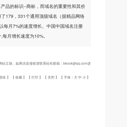
产品的标识--商标，而域名的重要性和其价
了179，331个通用顶级域名（据精品网络
在以每月7%的速度增长。中国中国域名注册
个,每月增长速度为10%。
场，如果涉及侵权请联系站长邮箱：bkook@qq.com进
朋友
】 【
收藏
】 【
打印
】 【
关闭
】 【 字体：
大
中
小
】