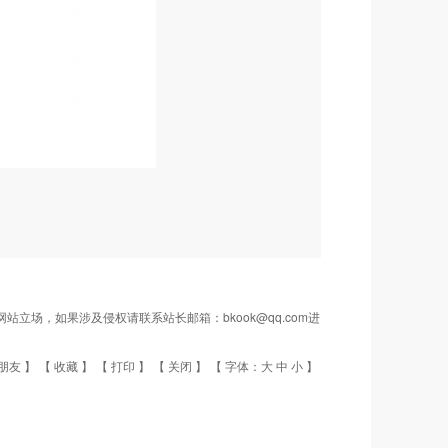
场，如果涉及侵权请联系站长邮箱：bkook@qq.com进
朋友
】 【
收藏
】 【
打印
】 【
关闭
】 【 字体：
大
中
小
】