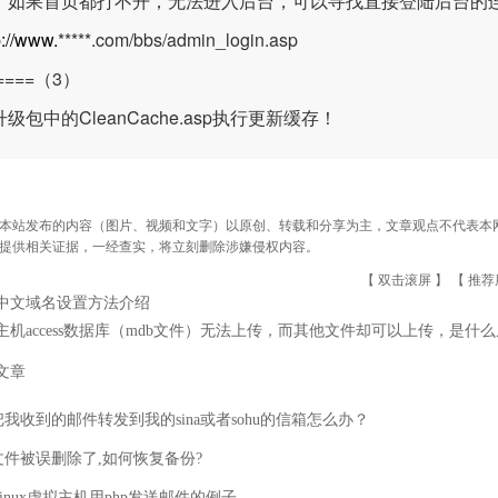
：如果首页都打不开，无法进入后台，可以寻找直接登陆后台的
p://www.
*****.com/bbs/admin_login.asp
=====（3）
级包中的CleanCache.asp执行更新缓存！
本站发布的内容（图片、视频和文字）以原创、转载和分享为主，文章观点不代表本网站立
提供相关证据，一经查实，将立刻删除涉嫌侵权内容。
【 双击滚屏 】 【
推荐
中文域名设置方法介绍
主机access数据库（mdb文件）无法上传，而其他文件却可以上传，是什
文章
我收到的邮件转发到我的sina或者sohu的信箱怎么办？
文件被误删除了,如何恢复备份?
inux虚拟主机用php发送邮件的例子