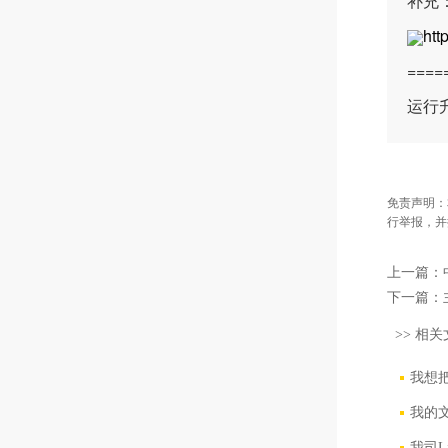
补充
htt
===
运行升
免责声明：
行举报，并
上一篇：
下一篇：
>> 相关
我想把
我的
我司L