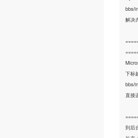
bbs/i
解决
====
===
Micr
下标越界:
bbs/
直接
===
到后