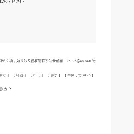
连接，比如：
场，如果涉及侵权请联系站长邮箱：bkook@qq.com进
朋友
】 【
收藏
】 【
打印
】 【
关闭
】 【 字体：
大
中
小
】
么原因？