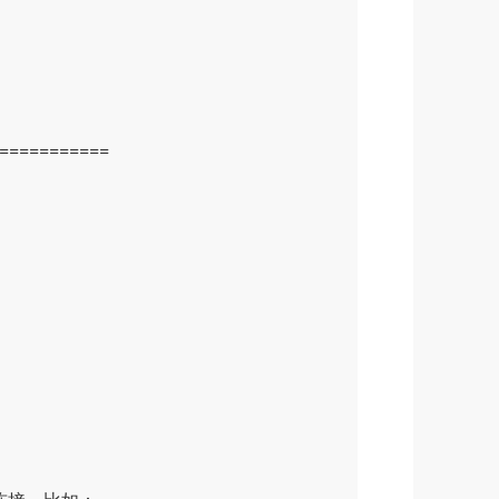
===========