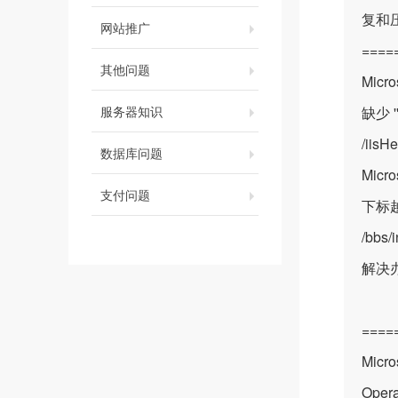
复和
网站推广
====
其他问题
Micr
服务器知识
缺少 ''
/iis
数据库问题
Micr
支付问题
下标越界:
/bbs/
解决
====
Micro
Oper