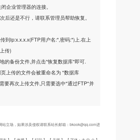
关闭企业管理器的连接。
次后还是不行，请联系管理员帮助恢复。
.x.x.x(FTP用户名:*,密码:*)上.在上
上传)
地的备份文件,并点击"恢复数据库"即可.
页上传的文件会被重命名为 "数据库
需要再次上传文件,只需要选中"通过FTP"并
场，如果涉及侵权请联系站长邮箱：bkook@qq.com进
朋友
】 【
收藏
】 【
打印
】 【
关闭
】 【 字体：
大
中
小
】