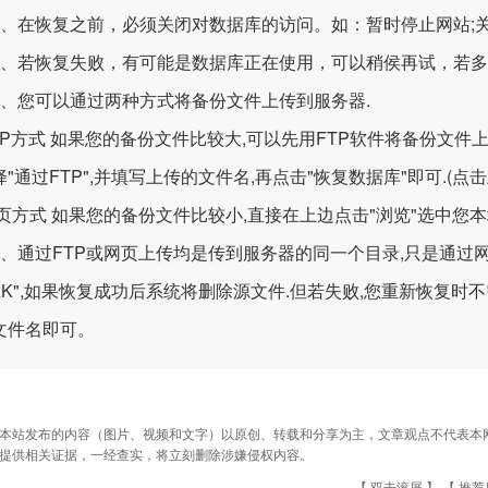
在恢复之前，必须关闭对数据库的访问。如：暂时停止网站;
若恢复失败，有可能是数据库正在使用，可以稍侯再试，若多
您可以通过两种方式将备份文件上传到服务器.
TP方式 如果您的备份文件比较大,可以先用FTP软件将备份文件上传到ip:x
"通过FTP",并填写上传的文件名,再点击"恢复数据库"即可.(点击
网页方式 如果您的备份文件比较小,直接在上边点击"浏览"选中您本
通过FTP或网页上传均是传到服务器的同一个目录,只是通过网
BAK",如果恢复成功后系统将删除源文件.但若失败,您重新恢复时不
文件名即可。
本站发布的内容（图片、视频和文字）以原创、转载和分享为主，文章观点不代表本网站立
提供相关证据，一经查实，将立刻删除涉嫌侵权内容。
【 双击滚屏 】 【
推荐