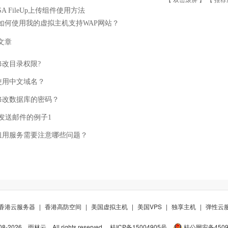
SA FileUp上传组件使用方法
如何使用我的虚拟主机支持WAP网站？
文章
修改目录权限?
使用中文域名？
修改数据库的密码？
il 发送邮件的例子1
租用服务需要注意哪些问题？
香港云服务器
|
香港高防空间
|
美国虚拟主机
|
美国VPS
|
独享主机
|
弹性云
08-
2026
雨林云
All rights reserved.
桂ICP备15004905号
桂公网安备45098