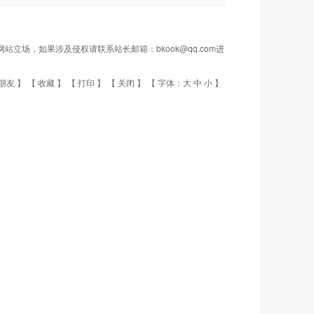
场，如果涉及侵权请联系站长邮箱：bkook@qq.com进
朋友
】 【
收藏
】 【
打印
】 【
关闭
】 【 字体：
大
中
小
】