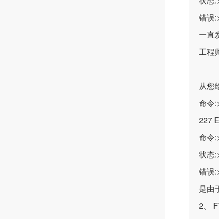
状态:>
错误:
一直
工程
从您给
命令:>
227 E
命令:>
状态:>
错误:
是由于
2、 