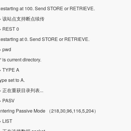
estarting at 100. Send STORE or RETRIEVE.
:> 该站点支持断点续传
 REST 0
estarting at 0. Send STORE or RETRIEVE.
 pwd
“ is current directory.
 TYPE A
ype set to A.
> 正在重获目录列表...
 PASV
ntering Passive Mode （218,30,96,116,5,204）
 LIST