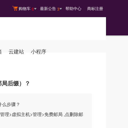
购物车
最新公告
帮助中心
商标注册
0
3
箱
云建站
小程序
邮局后缀）？
什么步骤？
理>虚拟主机>管理>免费邮局 ,点删除邮