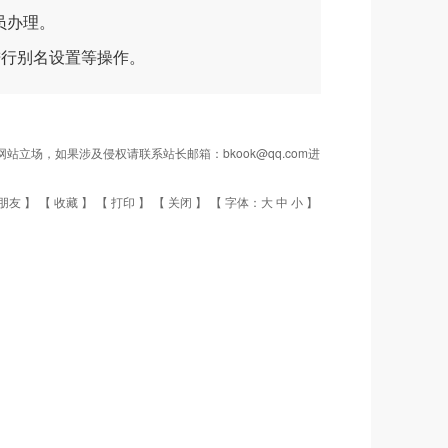
员办理。
行别名设置等操作。
场，如果涉及侵权请联系站长邮箱：bkook@qq.com进
朋友
】 【
收藏
】 【
打印
】 【
关闭
】 【 字体：
大
中
小
】