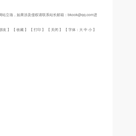
场，如果涉及侵权请联系站长邮箱：bkook@qq.com进
朋友
】 【
收藏
】 【
打印
】 【
关闭
】 【 字体：
大
中
小
】