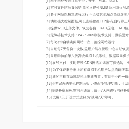
[1] 基于雨林云云计算平台，安全、可靠、稳定!;
[2] 实时文件防病毒保护,黑客入侵检测,IIS 应用防火
[3] 各个网站以独立进程运行,不会被其他站点负载影响,
[4] 功能强大控制面板,可以直接修改FTP密码,自行停
[5] 提供WEB上传文件、恢复备份、RAR压缩、R
[6] 无障碍技术支持：24×7×365制技术支持，微笑面
[7] 每3分钟自动访问网站一次，监控网站运行.
[8] 自动每7天备份一次数据,用户能在管理中心自助恢复
[9] 采用独特的第六代高级虚拟主机系统、数据双重保
[10] 在线支付，实时开设,CDN网络加速器可供选
[11] 为了保证服务器上所有虚拟主机用户站点均能正
[12] 新的主机在系统架构上重新布置，有别于业内一
[13]业界完善的主机控制面板，40余项管理功能，可
[14]提供备案服务,空间开通后，请于7天内进行网站备
[15] 试用7天.开设方式选择为"试用7天"即可。