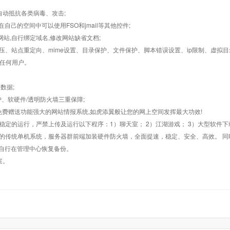
墙,自动抵抗各类病毒、攻击;
在自己的空间中可以使用FSO和jmail等其他控件;
止网站,自行绑定域名,修改网站缺省文档;
AR解压、站点重定向、mime设置、目录保护、文件保护、脚本错误设置、ip限制、虚拟
对任何用户。
数据;
护、软硬件/透明防火墙三重保障;
购，免费赠送功能强大的网站情报系统,如虎添翼般让您的网上空间发挥最大功效!
常稳定的运行，严禁上传及运行以下程序：1）聊天室； 2）江湖游戏； 3）大型软件下
般的传统单机系统，服务器群前端加装硬件防火墙，全面提速，稳定、安全、高效。 同时
以自行在管理中心恢复备份。
案。