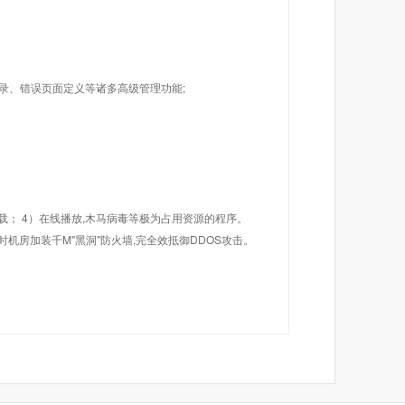
目录、错误页面定义等诸多高级管理功能;
载； 4）在线播放,木马病毒等极为占用资源的程序。
机房加装千M"黑洞"防火墙,完全效抵御DDOS攻击。