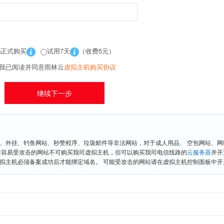
正式购买
试用7天
（收费5元）
我已阅读并同意雨林云
虚拟主机购买协议
、外挂、钓鱼网站、秒赞程序、垃圾邮件等非法网站，对于成人用品、 空包网站、
险容易受攻击的网站不可购买我司虚拟主机，但可以购买我司电信线路的
云服务器
并开
拟主机必须备案成功后才能绑定域名。 可能受攻击的网站请在虚拟主机控制面板中开启“