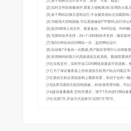
[1] 基于雨林云云计算平台，安全、可靠、稳定!;
[2] 实时文件防病毒保护,黑客入侵检测,IIS 应用防火
[3] 各个网站以独立进程运行,不会被其他站点负载影响,
[4] 功能强大控制面板,可以直接修改FTP密码,自行停
[5] 提供WEB上传文件、恢复备份、RAR压缩、R
[6] 无障碍技术支持：24×7×365制技术支持，微笑面
[7] 每3分钟自动访问网站一次，监控网站运行.
[8] 自动每7天备份一次数据,用户能在管理中心自助恢复
[9] 采用独特的第六代高级虚拟主机系统、数据双重保
[10] 在线支付，实时开设,CDN网络加速器可供选
[11] 为了保证服务器上所有虚拟主机用户站点均能正
[12] 新的主机在系统架构上重新布置，有别于业内一
[13]业界完善的主机控制面板，40余项管理功能，可
[14]提供备案服务,空间开通后，请于7天内进行网站备
[15] 试用7天.开设方式选择为"试用7天"即可。