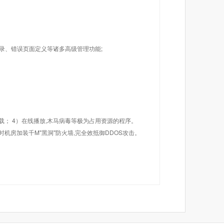
目录、错误页面定义等诸多高级管理功能;
载； 4）在线播放,木马病毒等极为占用资源的程序。
机房加装千M"黑洞"防火墙,完全效抵御DDOS攻击。