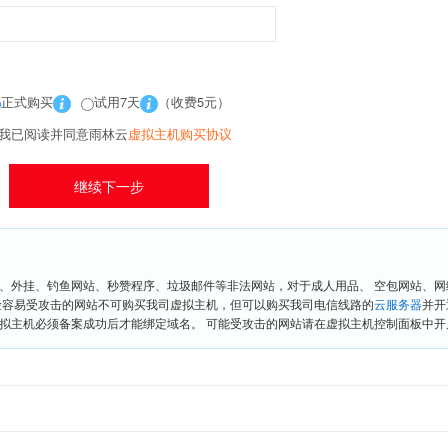
正式购买
试用7天
（收费5元）
我已阅读并同意雨林云
虚拟主机购买协议
、外挂、钓鱼网站、秒赞程序、垃圾邮件等非法网站，对于成人用品、 空包网站、
险容易受攻击的网站不可购买我司虚拟主机，但可以购买我司电信线路的
云服务器
并开
拟主机必须备案成功后才能绑定域名。 可能受攻击的网站请在虚拟主机控制面板中开启“