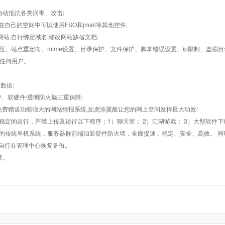
墙,自动抵抗各类病毒、攻击;
在自己的空间中可以使用FSO和jmail等其他控件;
止网站,自行绑定域名,修改网站缺省文档;
AR解压、站点重定向、mime设置、目录保护、文件保护、脚本错误设置、ip限制、虚拟
对任何用户。
数据;
护、软硬件/透明防火墙三重保障;
购，免费赠送功能强大的网站情报系统,如虎添翼般让您的网上空间发挥最大功效!
常稳定的运行，严禁上传及运行以下程序：1）聊天室； 2）江湖游戏； 3）大型软件下
般的传统单机系统，服务器群前端加装硬件防火墙，全面提速，稳定、安全、高效。 同时
以自行在管理中心恢复备份。
案。