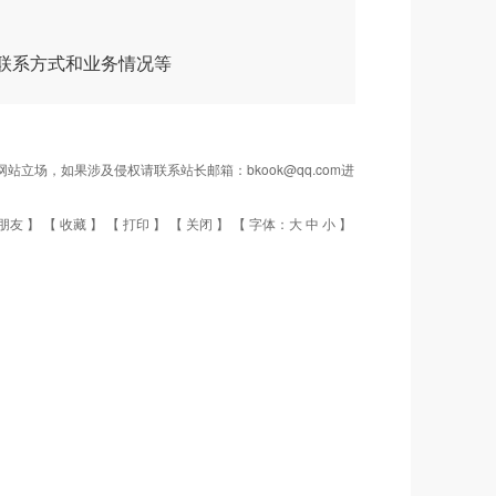
联系方式和业务情况等
场，如果涉及侵权请联系站长邮箱：bkook@qq.com进
朋友
】 【
收藏
】 【
打印
】 【
关闭
】 【 字体：
大
中
小
】